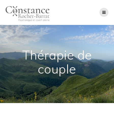
Salta
al
contenuto
Thérapie de
couple