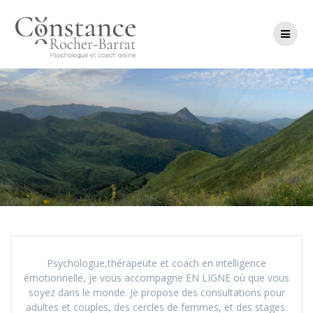
Salta
al
contenuto
Psychologue,thérapeute et coach en intelligence
émotionnelle, je vous accompagne EN LIGNE où que vous
soyez dans le monde. Je propose des consultations pour
adultes et couples, des cercles de femmes, et des stages.