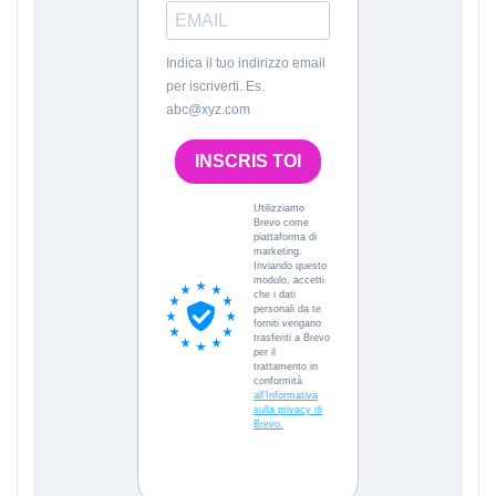
Indica il tuo indirizzo email
per iscriverti. Es.
abc@xyz.com
INSCRIS TOI
Utilizziamo
Brevo come
piattaforma di
marketing.
Inviando questo
modulo, accetti
che i dati
personali da te
forniti vengano
trasferiti a Brevo
per il
trattamento in
conformità
all'Informativa
sulla privacy di
Brevo.