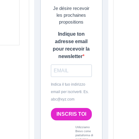
Je désire recevoir
les prochaines
propositions
Indique ton
adresse email
pour recevoir la
newsletter
Indica il tuo indirizzo
email per iscriverti. Es.
abc@xyz.com
INSCRIS TOI
Utilizziamo
Brevo come
piattaforma di