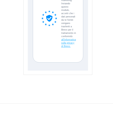
marketing.
Inviando
questo
modulo,
accetti che i
dati personali
da te forniti
vengano
trasferiti a
Brevo per il
trattamento in
conformità
all'Informativa
sulla privacy
di Brevo.